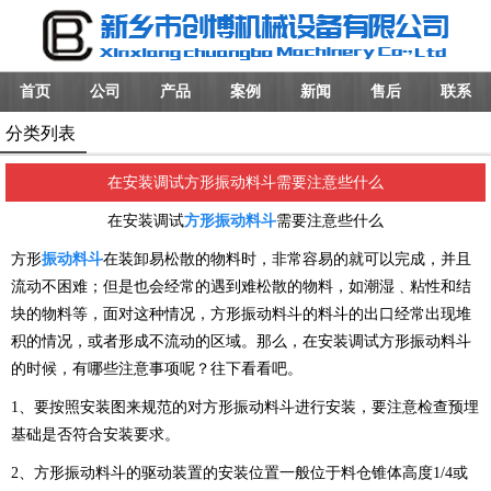
首页
公司
产品
案例
新闻
售后
联系
分类列表
在安装调试方形振动料斗需要注意些什么
在安装调试
方形振动料斗
需要注意些什么
方形
振动料斗
在装卸易松散的物料时，非常容易的就可以完成，并且
流动不困难；但是也会经常的遇到难松散的物料，如潮湿﹑粘性和结
块的物料等，面对这种情况，方形振动料斗的料斗的出口经常出现堆
积的情况，或者形成不流动的区域。那么，在安装调试方形振动料斗
的时候，有哪些注意事项呢？往下看看吧。
1、要按照安装图来规范的对方形振动料斗进行安装，要注意检查预埋
基础是否符合安装要求。
2、方形振动料斗的驱动装置的安装位置一般位于料仓锥体高度1/4或