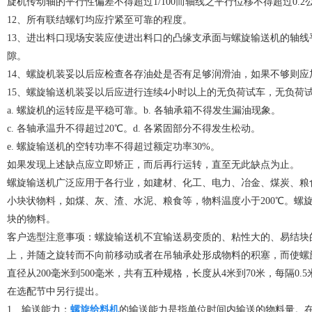
旋机传动轴的平行性偏差不得超过1/100而轴线之平行位移不得超过0.2
12、所有联结螺钉均应拧紧至可靠的程度。
13、进出料口现场安装应使进出料口的凸缘支承面与螺旋输送机的轴
隙。
14、螺旋机装妥以后应检查各存油处是否有足够润滑油，如果不够则
15、螺旋输送机装妥以后应进行连续4小时以上的无负荷试车，无负荷
a. 螺旋机的运转应是平稳可靠。b. 各轴承箱不得发生漏油现象。
c. 各轴承温升不得超过20℃。d. 各紧固部分不得发生松动。
e. 螺旋输送机的空转功率不得超过额定功率30%。
如果发现上述缺点应立即矫正，而后再行运转，直至无此缺点为止。
螺旋输送机广泛应用于各行业，如建材、化工、电力、冶金、煤炭、粮
小块状物料，如煤、灰、渣、水泥、粮食等，物料温度小于200℃。螺
块的物料。
客户选型注意事项：螺旋输送机不宜输送易变质的、粘性大的、易结块
上，并随之旋转而不向前移动或者在吊轴承处形成物料的积塞，而使螺
直径从200毫米到500毫米，共有五种规格，长度从4米到70米，每隔0
在选配节中另行提出。
1、输送能力：
螺旋给料机
的输送能力是指单位时间内输送的物料量。